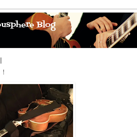
ousphere Blog
3
了！