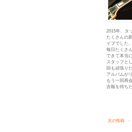
2015年、
たくさんの
イブでした
毎日たくさ
できて本当
スタッフと
回も頑張り
アルバムが
もう一回再
吉報を待ち
次の投稿